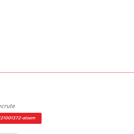
ecrute
0721001372-atsem