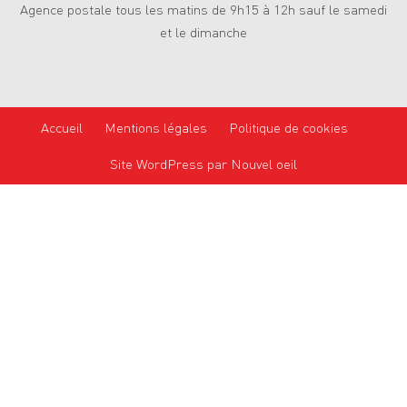
Agence postale tous les matins de 9h15 à 12h sauf le samedi
et le dimanche
Accueil
Mentions légales
Politique de cookies
Site WordPress par Nouvel oeil