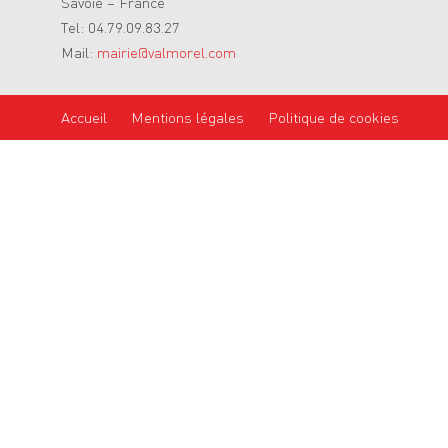
Savoie – France
Tel: 04.79.09.83.27
Mail:
mairie@valmorel.com
Accueil
Mentions légales
Politique de cookies